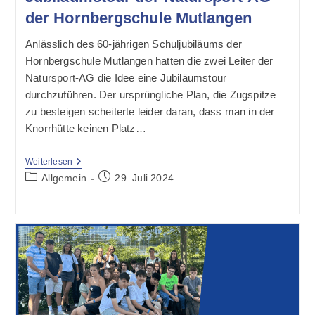
der Hornbergschule Mutlangen
Anlässlich des 60-jährigen Schuljubiläums der
Hornbergschule Mutlangen hatten die zwei Leiter der
Natursport-AG die Idee eine Jubiläumstour
durchzuführen. Der ursprüngliche Plan, die Zugspitze
zu besteigen scheiterte leider daran, dass man in der
Knorrhütte keinen Platz…
Jubiläumstour
Weiterlesen
Der
Beitrags-
Beitrag
Allgemein
29. Juli 2024
Natursport-
Kategorie:
veröffentlicht:
AG
Der
Hornbergschule
Mutlangen