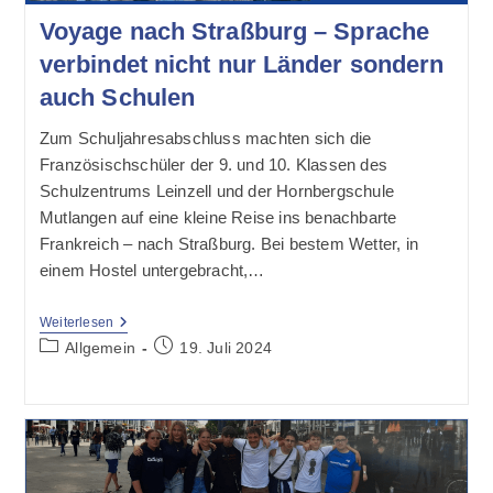
Voyage nach Straßburg – Sprache
verbindet nicht nur Länder sondern
auch Schulen
Zum Schuljahresabschluss machten sich die
Französischschüler der 9. und 10. Klassen des
Schulzentrums Leinzell und der Hornbergschule
Mutlangen auf eine kleine Reise ins benachbarte
Frankreich – nach Straßburg. Bei bestem Wetter, in
einem Hostel untergebracht,…
Voyage
Weiterlesen
Nach
Beitrags-
Beitrag
Allgemein
19. Juli 2024
Straßburg
Kategorie:
veröffentlicht:
–
Sprache
Verbindet
Nicht
Nur
Länder
Sondern