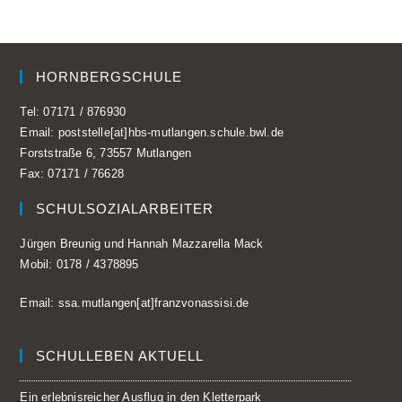
HORNBERGSCHULE
Tel:
07171 / 876930
Email:
poststelle[at]hbs-mutlangen.schule.bwl.de
Forststraße 6, 73557 Mutlangen
Fax: 07171 / 76628
SCHULSOZIALARBEITER
Jürgen Breunig und Hannah Mazzarella Mack
Mobil:
0178 / 4378895
Email:
ssa.mutlangen[at]franzvonassisi.de
SCHULLEBEN AKTUELL
Ein erlebnisreicher Ausflug in den Kletterpark