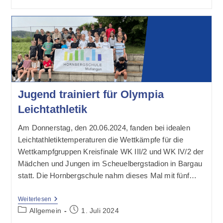
Gruppe
Auf
Expedition
In
Der
Hauptstadt
Oder
Warum
Ein
Giro
Beim
Straßenfußball
Jugend trainiert für Olympia
Nichts
Leichtathletik
Mit
Einer
Geldkarte
Am Donnerstag, den 20.06.2024, fanden bei idealen
Zu
Hat
Leichtathletiktemperaturen die Wettkämpfe für die
Wettkampfgruppen Kreisfinale WK III/2 und WK IV/2 der
Mädchen und Jungen im Scheuelbergstadion in Bargau
statt. Die Hornbergschule nahm dieses Mal mit fünf…
Jugend
Weiterlesen
Trainiert
Beitrags-
Beitrag
Allgemein
1. Juli 2024
Für
Kategorie:
veröffentlicht: