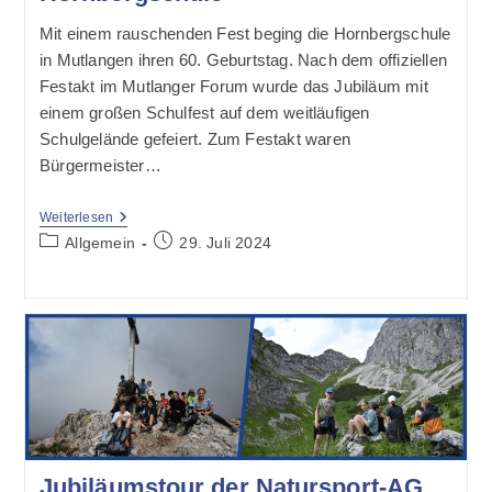
Mit einem rauschenden Fest beging die Hornbergschule
in Mutlangen ihren 60. Geburtstag. Nach dem offiziellen
Festakt im Mutlanger Forum wurde das Jubiläum mit
einem großen Schulfest auf dem weitläufigen
Schulgelände gefeiert. Zum Festakt waren
Bürgermeister…
Schuljubiläum
Weiterlesen
–
Beitrags-
Beitrag
Allgemein
29. Juli 2024
60
Kategorie:
veröffentlicht:
Jahre
Hornbergschule
Jubiläumstour der Natursport-AG