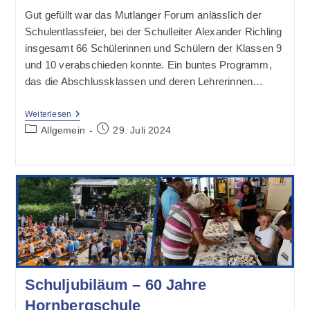
Gut gefüllt war das Mutlanger Forum anlässlich der
Schulentlassfeier, bei der Schulleiter Alexander Richling
insgesamt 66 Schülerinnen und Schülern der Klassen 9
und 10 verabschieden konnte. Ein buntes Programm,
das die Abschlussklassen und deren Lehrerinnen…
Stimmungsvolle
Weiterlesen
Entlassfeier
Beitrags-
Beitrag
Allgemein
29. Juli 2024
Im
Kategorie:
veröffentlicht:
Mutlanger
Forum
–
52
Zeugnisse
Über
Die
Mittlere
Reife
Und
14
Hauptschulabschlüsse
An
Schuljubiläum – 60 Jahre
Der
Hornbergschule
Hornbergschule