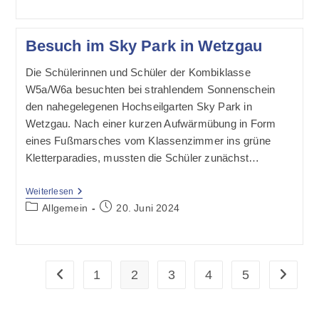
Olympia
Leichtathletik
Besuch im Sky Park in Wetzgau
Die Schülerinnen und Schüler der Kombiklasse
W5a/W6a besuchten bei strahlendem Sonnenschein
den nahegelegenen Hochseilgarten Sky Park in
Wetzgau. Nach einer kurzen Aufwärmübung in Form
eines Fußmarsches vom Klassenzimmer ins grüne
Kletterparadies, mussten die Schüler zunächst…
Besuch
Weiterlesen
Im
Beitrags-
Beitrag
Allgemein
20. Juni 2024
Sky
Kategorie:
veröffentlicht:
Park
In
Wetzgau
1
2
3
4
5
Zur vorherigen Seite
Zur näch