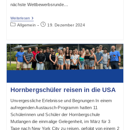
nächste Wettbewerbsrunde…
66.
Weiterlesen
Vorlesewettbewerb
Beitrags-
Beitrag
Allgemein
19. Dezember 2024
2024/2025
Kategorie:
veröffentlicht:
Hornbergschüler reisen in die USA
Unvergessliche Erlebnisse und Begnungen In einem
aufregenden Austausch-Programm hatten 11
Schülerinnen und Schüler der Hornbergschule
Mutlangen die einmalige Gelegenheit, im März für 3
Tage nach New York City zu reisen, gefolgt von einem 2