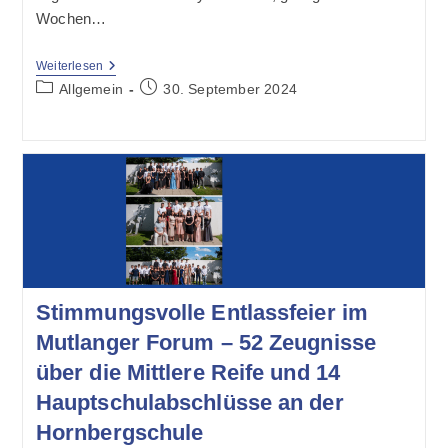
Wochen…
Hornbergschüler
Weiterlesen
Reisen
Beitrags-
Beitrag
Allgemein
30. September 2024
In
Kategorie:
veröffentlicht:
Die
USA
Stimmungsvolle Entlassfeier im
Mutlanger Forum – 52 Zeugnisse
über die Mittlere Reife und 14
Hauptschulabschlüsse an der
Hornbergschule