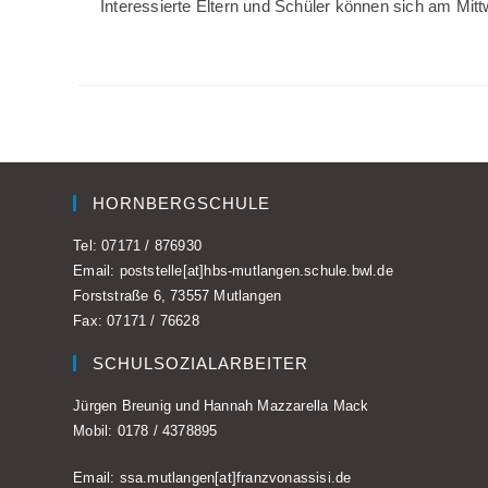
Interessierte Eltern und Schüler können sich am Mit
HORNBERGSCHULE
Tel:
07171 / 876930
Email:
poststelle[at]hbs-mutlangen.schule.bwl.de
Forststraße 6, 73557 Mutlangen
Fax: 07171 / 76628
SCHULSOZIALARBEITER
Jürgen Breunig und Hannah Mazzarella Mack
Mobil:
0178 / 4378895
Email:
ssa.mutlangen[at]franzvonassisi.de