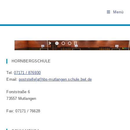
Zum
Inhalt
Menü
springen
HORNBERGSCHULE
Tel:
07171 / 876930
Email:
poststelle[at]hbs-mutlangen.schule.bwl.de
Forststraße 6
73557 Mutlangen
Fax: 07171 / 76628