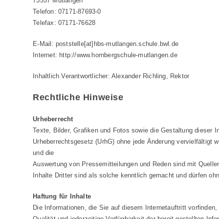
73557 Mutlangen
Telefon: 07171-87693-0
Telefax: 07171-76628
E-Mail: poststelle[at]hbs-mutlangen.schule.bwl.de
Internet: http://www.hornbergschule-mutlangen.de
Inhaltlich Verantwortlicher: Alexander Richling, Rektor
Rechtliche Hinweise
Urheberrecht
Texte, Bilder, Grafiken und Fotos sowie die Gestaltung dieser
Urheberrechtsgesetz (UrhG) ohne jede Änderung vervielfältigt w
und die
Auswertung von Pressemitteilungen und Reden sind mit Quellenan
Inhalte Dritter sind als solche kenntlich gemacht und dürfen oh
Haftung für Inhalte
Die Informationen, die Sie auf diesem Internetauftritt vorfinde
Qualität und jederzeitige Verfügbarkeit der bereit gestellten 