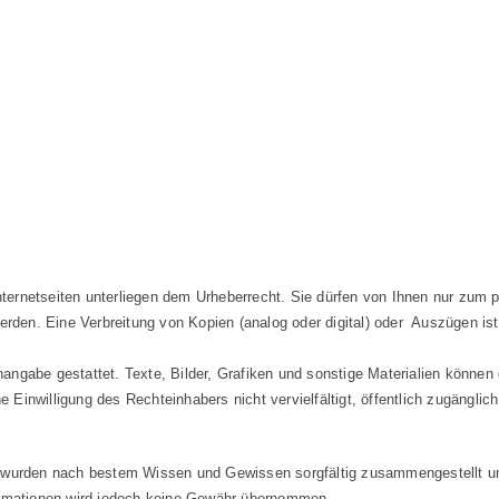
 Internetseiten unterliegen dem Urheberrecht. Sie dürfen von Ihnen nur zu
erden. Eine Verbreitung von Kopien (analog oder digital) oder Auszügen is
gabe gestattet. Texte, Bilder, Grafiken und sonstige Materialien können g
ne Einwilligung des Rechteinhabers nicht vervielfältigt, öffentlich zugängl
n, wurden nach bestem Wissen und Gewissen sorgfältig zusammengestellt und g
Informationen wird jedoch keine Gewähr übernommen.