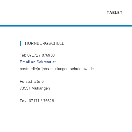
Zum
Inhalt
TABLET
springen
HORNBERGSCHULE
Tel: 07171 / 876930
Email an Sekretariat
poststelle[at]hbs-mutlangen.schule.bwl.de
Forststraße 6
73557 Mutlangen
Fax: 07171 / 76628