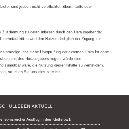
ter sind jedoch nicht verpflichtet, übermittelte oder
 keine Zustimmung zu deren Inhalten durch den Herausgeber dar.
Internetauftritten wird den Nutzern lediglich der Zugang zur
 ständige inhaltliche Überprüfung der externen Links ist ohne
ngsbereichs des Herausgebers liegen, würde eine
d zumutbar wäre, die Nutzung dieser Inhalte zu verhin-dern.
n, so teilen Sie uns dies bitte mit.
SCHULLEBEN AKTUELL
 erlebnisreicher Ausflug in den Kletterpark