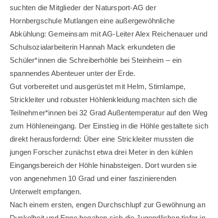
suchten die Mitglieder der Natursport-AG der
Hornbergschule Mutlangen eine außergewöhnliche
Abkühlung: Gemeinsam mit AG-Leiter Alex Reichenauer und
Schulsozialarbeiterin Hannah Mack erkundeten die
Schüler*innen die Schreiberhöhle bei Steinheim – ein
spannendes Abenteuer unter der Erde.
Gut vorbereitet und ausgerüstet mit Helm, Stirnlampe,
Strickleiter und robuster Höhlenkleidung machten sich die
Teilnehmer*innen bei 32 Grad Außentemperatur auf den Weg
zum Höhleneingang. Der Einstieg in die Höhle gestaltete sich
direkt herausfordernd: Über eine Strickleiter mussten die
jungen Forscher zunächst etwa drei Meter in den kühlen
Eingangsbereich der Höhle hinabsteigen. Dort wurden sie
von angenehmen 10 Grad und einer faszinierenden
Unterwelt empfangen.
Nach einem ersten, engen Durchschlupf zur Gewöhnung an
Dunkelheit und Enge begaben sich die Jugendlichen tiefer in