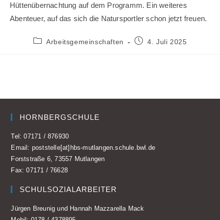
Hüttenübernachtung auf dem Programm. Ein weiteres
Abenteuer, auf das sich die Natursportler schon jetzt freuen.
Beitrags-
Beitrag
Arbeitsgemeinschaften
4. Juli 2025
Kategorie:
veröffentlicht:
HORNBERGSCHULE
Tel:
07171 / 876930
Email:
poststelle[at]hbs-mutlangen.schule.bwl.de
Forststraße 6, 73557 Mutlangen
Fax: 07171 / 76628
SCHULSOZIALARBEITER
Jürgen Breunig und Hannah Mazzarella Mack
Mobil:
0178 / 4378895